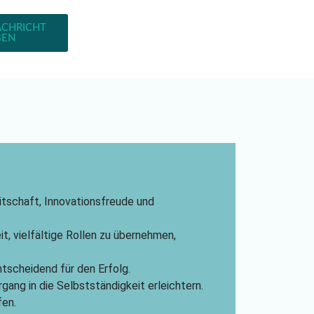
ACHRICHT
BEN
itschaft, Innovationsfreude und
t, vielfältige Rollen zu übernehmen,
tscheidend für den Erfolg.
gang in die Selbstständigkeit erleichtern.
fen.